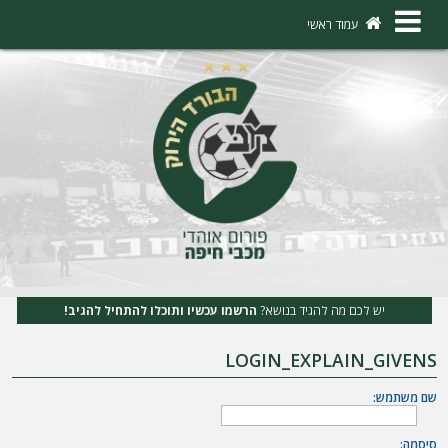
×
עמוד ראשי
ה
ת
ח
ב
ר
ו
ת
יש לכם מה להגיד בנושא?
הרשמו עכשיו ותוכלו להתחיל להגיב!
ה
LOGIN_EXPLAIN_GIVENS
ר
ש
שם משתמש:
מ
סיסמה: