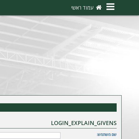
×
עמוד ראשי
ה
ת
ח
ב
ר
ו
ת
ה
ר
ש
LOGIN_EXPLAIN_GIVENS
מ
שם משתמש: