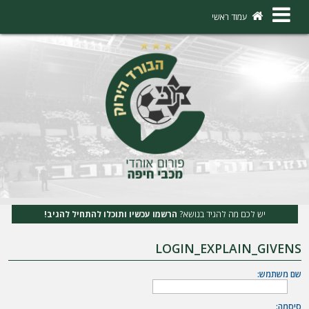
×
עמוד ראשי
ה
ת
ח
ב
ר
ו
ת
יש לכם מה להגיד בנושא?
הרשמו עכשיו ותוכלו להתחיל להגיב!
ה
LOGIN_EXPLAIN_GIVENS
ר
ש
שם משתמש:
מ
סיסמה: