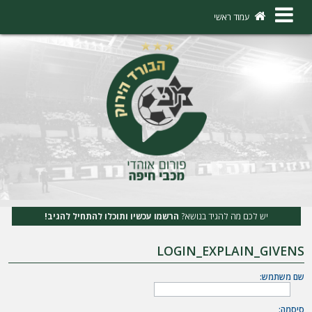
×
עמוד ראשי
ה
ת
ח
ב
ר
ו
ת
יש לכם מה להגיד בנושא?
הרשמו עכשיו ותוכלו להתחיל להגיב!
ה
LOGIN_EXPLAIN_GIVENS
ר
ש
שם משתמש:
מ
סיסמה: