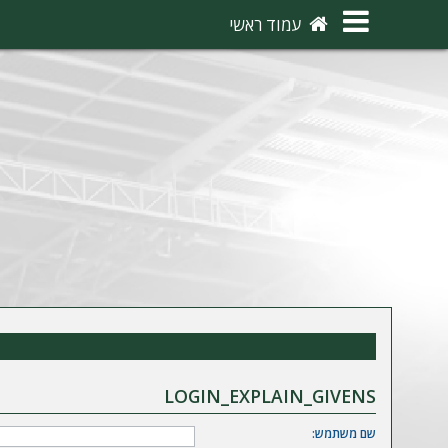
×
עמוד ראשי
ה
ת
ח
ב
ר
ו
ת
ה
ר
ש
LOGIN_EXPLAIN_GIVENS
מ
שם משתמש: