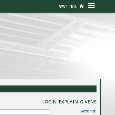
×
עמוד ראשי
ה
ת
ח
ב
ר
ו
ת
ה
ר
ש
LOGIN_EXPLAIN_GIVENS
מ
שם משתמש: