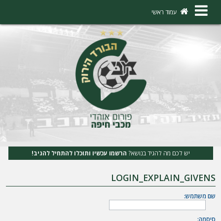
×
עמוד ראשי
ה
ת
ח
ב
ר
ו
ת
יש לכם מה להגיד בנושא?
הרשמו עכשיו ותוכלו להתחיל להגיב!
ה
LOGIN_EXPLAIN_GIVENS
ר
ש
שם משתמש:
מ
סיסמה: