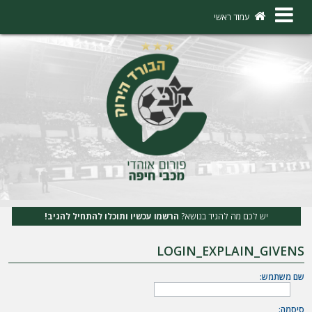
×
עמוד ראשי
ה
ת
ח
ב
ר
ו
ת
יש לכם מה להגיד בנושא?
הרשמו עכשיו ותוכלו להתחיל להגיב!
ה
LOGIN_EXPLAIN_GIVENS
ר
ש
שם משתמש:
מ
סיסמה: