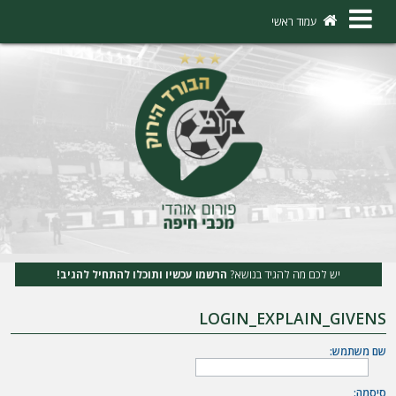
×
עמוד ראשי
ה
ת
ח
ב
ר
ו
ת
יש לכם מה להגיד בנושא?
הרשמו עכשיו ותוכלו להתחיל להגיב!
ה
LOGIN_EXPLAIN_GIVENS
ר
ש
שם משתמש:
מ
סיסמה: