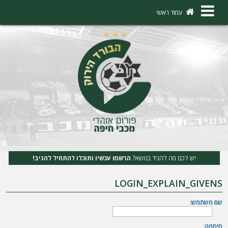
×
עמוד ראשי
ה
ת
ח
ב
ר
ו
ת
יש לכם מה להגיד בנושא?
הרשמו עכשיו ותוכלו להתחיל להגיב!
ה
LOGIN_EXPLAIN_GIVENS
ר
ש
שם משתמש:
מ
סיסמה: