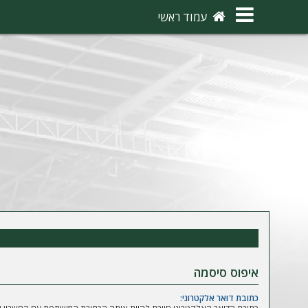
×
עמוד ראשי
ה
ת
ח
ב
ר
ו
ת
ה
ר
ש
איפוס סיסמה
מ
כתובת דואר אלקטרוני: