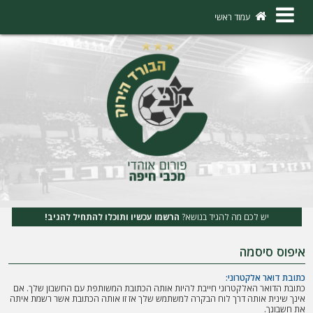
×
עמוד ראשי
ה
ת
ח
ב
ר
ו
ת
יש לכם מה להגיד בנושא?
הרשמו עכשיו ותוכלו להתחיל להגיב!
ה
איפוס סיסמה
ר
ש
כתובת דואר אלקטרוני:
כתובת הדואר האלקטרוני חייבת להיות אותה הכתובת המשותפת עם החשבון שלך. אם
מ
אינך שינית אותה דרך לוח הבקרה למשתמש שלך אז זו אותה הכתובת אשר רשמת איתה
את חשבונך.