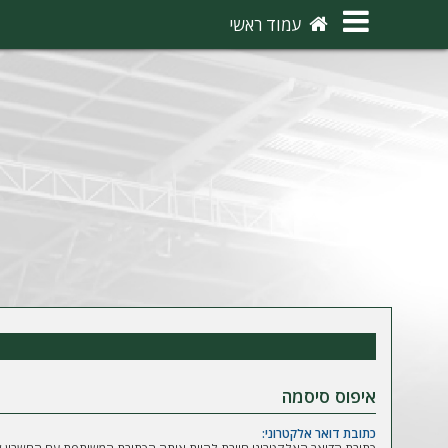
×
עמוד ראשי
ה
ת
ח
ב
ר
ו
ת
ה
ר
ש
איפוס סיסמה
מ
כתובת דואר אלקטרוני: