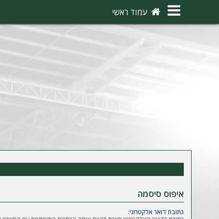
×
עמוד ראשי
ה
ת
ח
ב
ר
ו
ת
ה
ר
ש
איפוס סיסמה
מ
כתובת דואר אלקטרוני: