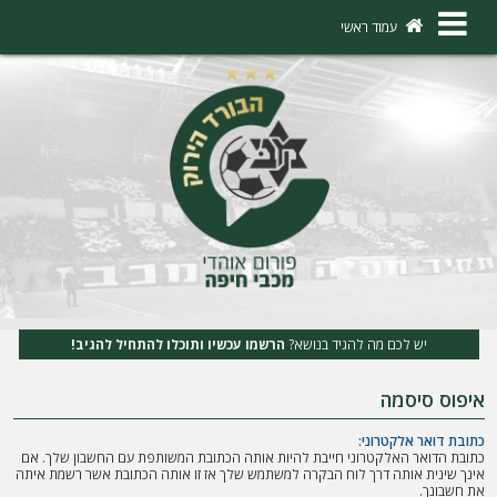
×
עמוד ראשי
ה
ת
ח
ב
ר
ו
ת
יש לכם מה להגיד בנושא?
הרשמו עכשיו ותוכלו להתחיל להגיב!
ה
איפוס סיסמה
ר
ש
כתובת דואר אלקטרוני:
כתובת הדואר האלקטרוני חייבת להיות אותה הכתובת המשותפת עם החשבון שלך. אם
מ
אינך שינית אותה דרך לוח הבקרה למשתמש שלך אז זו אותה הכתובת אשר רשמת איתה
את חשבונך.