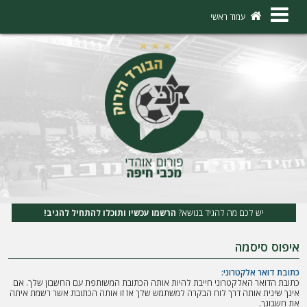
×
עמוד ראשי
ה
ת
ח
ב
ר
ו
ת
יש לכם מה להגיד בנושא?
הרשמו עכשיו ותוכלו להתחיל להגיב!
ה
איפוס סיסמה
ר
ש
כתובת דואר אלקטרוני:
כתובת הדואר האלקטרוני חייבת להיות אותה הכתובת המשותפת עם החשבון שלך. אם
מ
אינך שינית אותה דרך לוח הבקרה למשתמש שלך אז זו אותה הכתובת אשר רשמת איתה
את חשבונך.