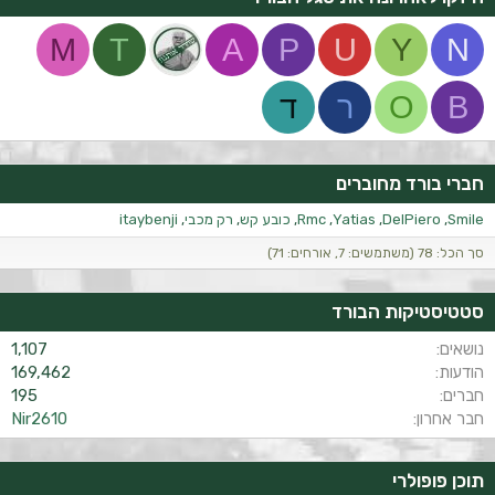
M
T
A
P
U
Y
N
B
O
ר
ד
חברי בורד מחוברים
Smile
DelPiero
Yatias
Rmc
כובע קש
רק מכבי
itaybenji
סך הכל: 78 (משתמשים: 7, אורחים: 71)
סטטיסטיקות הבורד
נושאים
1,107
הודעות
169,462
חברים
195
חבר אחרון
Nir2610
תוכן פופולרי