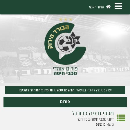
×
עמוד ראשי
ה
ת
ח
ב
ר
ו
ת
יש לכם מה להגיד בנושא?
הרשמו עכשיו ותוכלו להתחיל להגיב!
ה
פורום
ר
מכבי חיפה כדורגל
ש
דיוני מכבי חיפה בכדורגל
מ
נושאים:
682