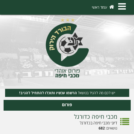
×
עמוד ראשי
ה
ת
ח
ב
ר
ו
ת
יש לכם מה להגיד בנושא?
הרשמו עכשיו ותוכלו להתחיל להגיב!
ה
פורום
ר
מכבי חיפה כדורגל
ש
דיוני מכבי חיפה בכדורגל
מ
נושאים:
682