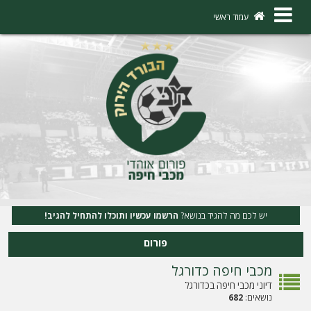
×
עמוד ראשי
ה
ת
ח
ב
ר
ו
ת
יש לכם מה להגיד בנושא?
הרשמו עכשיו ותוכלו להתחיל להגיב!
ה
פורום
ר
מכבי חיפה כדורגל
ש
דיוני מכבי חיפה בכדורגל
מ
נושאים:
682