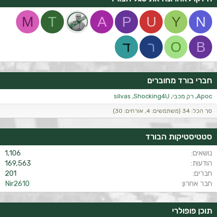
M
T
A
P
U
Y
N
B
O
ר
ד
חברי בורד מחוברים
Apoc
רק מכבי
Shocking4U
silvas
סך הכל: 34 (משתמשים: 4, אורחים: 30)
סטטיסטיקות הבורד
נושאים
1,106
הודעות
169,563
חברים
201
חבר אחרון
Nir2610
תוכן פופולרי