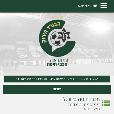
×
עמוד ראשי
ה
ת
ח
ב
ר
ו
ת
יש לכם מה להגיד בנושא?
הרשמו עכשיו ותוכלו להתחיל להגיב!
ה
פורום
ר
מכבי חיפה כדורגל
ש
דיוני מכבי חיפה בכדורגל
מ
נושאים:
682