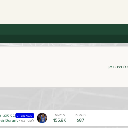
בלחיצה
כאן
נושאים
הודעות
בני סכנין נגד 
נושא משחק
155.8K
687
לפני רגע
vinDurant