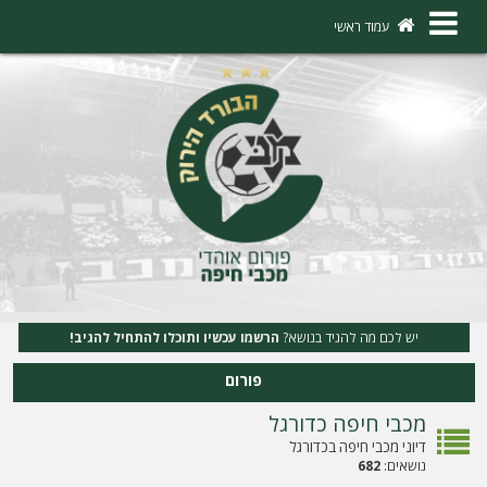
×
עמוד ראשי
ה
ת
ח
ב
ר
ו
ת
יש לכם מה להגיד בנושא?
הרשמו עכשיו ותוכלו להתחיל להגיב!
ה
פורום
ר
מכבי חיפה כדורגל
ש
דיוני מכבי חיפה בכדורגל
מ
נושאים:
682