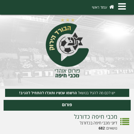
×
עמוד ראשי
ה
ת
ח
ב
ר
ו
ת
יש לכם מה להגיד בנושא?
הרשמו עכשיו ותוכלו להתחיל להגיב!
ה
פורום
ר
מכבי חיפה כדורגל
ש
דיוני מכבי חיפה בכדורגל
מ
נושאים:
682