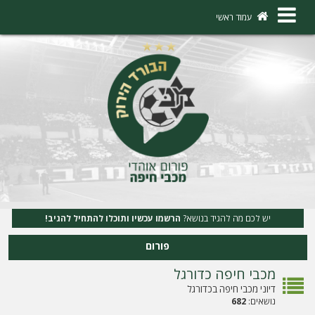
×
עמוד ראשי
ה
ת
ח
ב
ר
ו
ת
יש לכם מה להגיד בנושא?
הרשמו עכשיו ותוכלו להתחיל להגיב!
ה
פורום
ר
מכבי חיפה כדורגל
ש
דיוני מכבי חיפה בכדורגל
מ
נושאים:
682