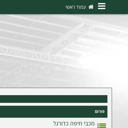
×
עמוד ראשי
ה
ת
ח
ב
ר
ו
ת
ה
ר
פורום
ש
מ
מכבי חיפה כדורגל