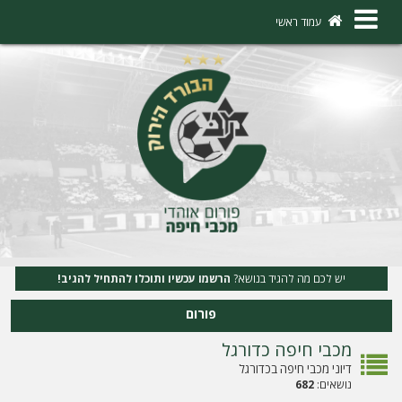
×
עמוד ראשי
ה
ת
ח
ב
ר
ו
ת
יש לכם מה להגיד בנושא?
הרשמו עכשיו ותוכלו להתחיל להגיב!
ה
פורום
ר
מכבי חיפה כדורגל
ש
דיוני מכבי חיפה בכדורגל
מ
נושאים:
682