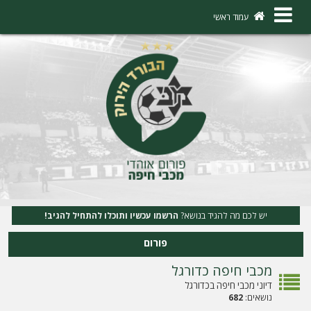
×
עמוד ראשי
ה
ת
ח
ב
ר
ו
ת
יש לכם מה להגיד בנושא?
הרשמו עכשיו ותוכלו להתחיל להגיב!
ה
פורום
ר
מכבי חיפה כדורגל
ש
דיוני מכבי חיפה בכדורגל
מ
נושאים:
682