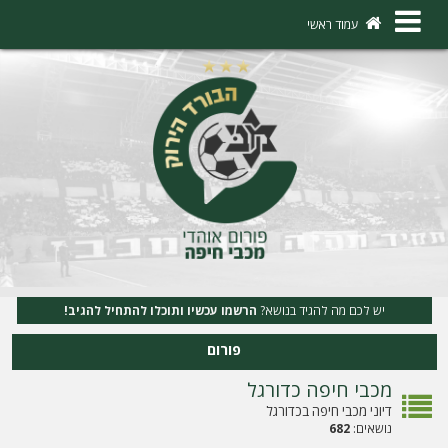
×
עמוד ראשי
ה
ת
ח
ב
ר
ו
ת
יש לכם מה להגיד בנושא?
הרשמו עכשיו ותוכלו להתחיל להגיב!
ה
פורום
ר
מכבי חיפה כדורגל
ש
דיוני מכבי חיפה בכדורגל
מ
נושאים:
682