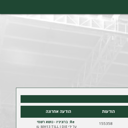
הודעות
הודעה אחרונה
Re: ברוניניו - נושא רשמי
155358
צ
על ידי
MH13 TILL I DIE