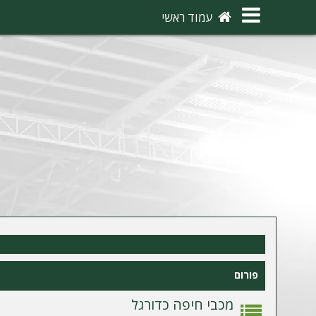
×
עמוד ראשי
ה
ת
ח
ב
ר
ו
ת
ה
ר
פורום
ש
מ
מכבי חיפה כדורגל