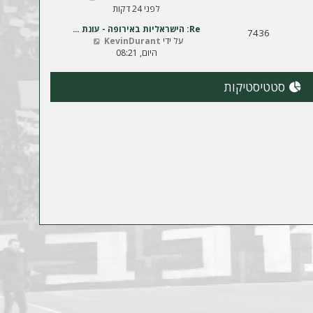
פ
לפני 24 דקות
ה
Re: הישראליות באירופה - עונת …
ב
7436
צ
על ידי
KevinDurant
ה
פ
היום, 08:21
ו
ה
ד
ב
ע
סטטיסטיקות
ה
ה
ו
ה
ד
א
ע
ח
ה
ר
ה
ו
א
נ
ח
ה
ר
ו
נ
ה