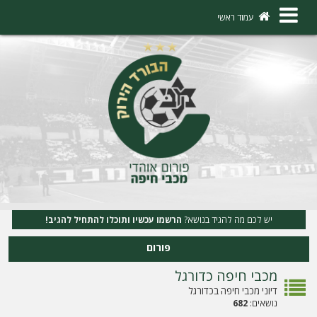
×
עמוד ראשי
ה
ת
ח
ב
ר
ו
ת
יש לכם מה להגיד בנושא?
הרשמו עכשיו ותוכלו להתחיל להגיב!
ה
פורום
ר
מכבי חיפה כדורגל
ש
דיוני מכבי חיפה בכדורגל
מ
נושאים:
682