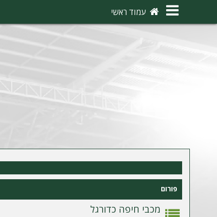
×
עמוד ראשי
ה
ת
ח
ב
ר
ו
ת
ה
ר
פורום
ש
מ
מכבי חיפה כדורגל