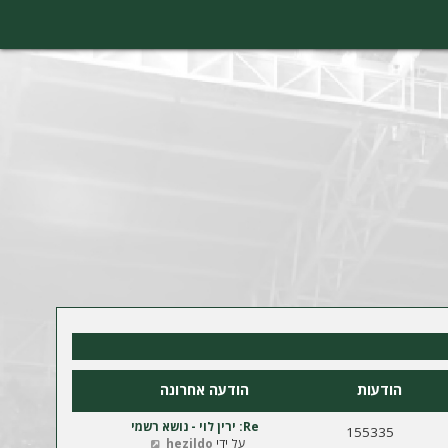
הודעות
הודעה אחרונה
Re: ירין לוי - נושא רשמי
155335
צ
על ידי
hezildo