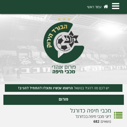
×
עמוד ראשי
ה
ת
ח
ב
ר
ו
ת
יש לכם מה להגיד בנושא?
הרשמו עכשיו ותוכלו להתחיל להגיב!
ה
פורום
ר
מכבי חיפה כדורגל
ש
דיוני מכבי חיפה בכדורגל
מ
נושאים:
682