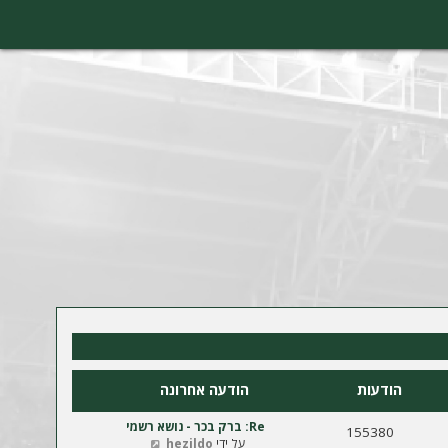
הודעות
הודעה אחרונה
Re: ברק בכר - נושא רשמי
155380
צ
על ידי
hezildo