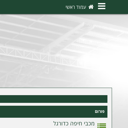
×
עמוד ראשי
ה
ת
ח
ב
ר
ו
ת
ה
ר
פורום
ש
מ
מכבי חיפה כדורגל