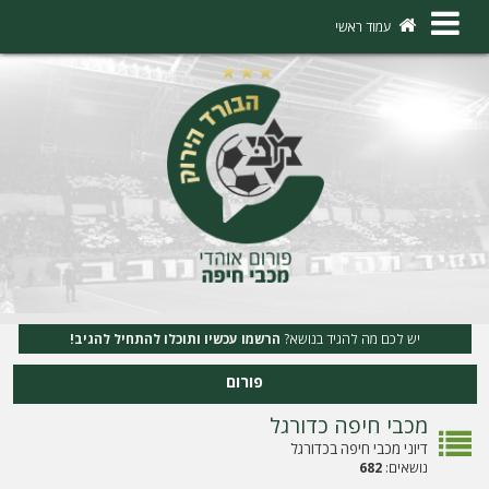
×
עמוד ראשי
ה
ת
ח
ב
ר
ו
ת
יש לכם מה להגיד בנושא?
הרשמו עכשיו ותוכלו להתחיל להגיב!
ה
פורום
ר
מכבי חיפה כדורגל
ש
דיוני מכבי חיפה בכדורגל
מ
נושאים:
682