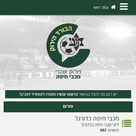
×
עמוד ראשי
ה
ת
ח
ב
ר
ו
ת
יש לכם מה להגיד בנושא?
הרשמו עכשיו ותוכלו להתחיל להגיב!
ה
פורום
ר
מכבי חיפה כדורגל
ש
דיוני מכבי חיפה בכדורגל
מ
נושאים:
682