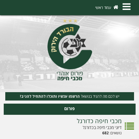
×
עמוד ראשי
ה
ת
ח
ב
ר
ו
ת
יש לכם מה להגיד בנושא?
הרשמו עכשיו ותוכלו להתחיל להגיב!
ה
פורום
ר
מכבי חיפה כדורגל
ש
דיוני מכבי חיפה בכדורגל
מ
נושאים:
682