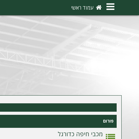
×
עמוד ראשי
ה
ת
ח
ב
ר
ו
ת
ה
ר
פורום
ש
מ
מכבי חיפה כדורגל