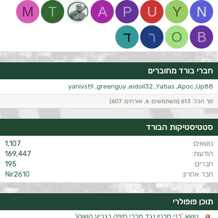
M
T
A
P
U
Y
N
B
O
ר
ד
חברי בורד מחוברים
yanivst9
greenguy
eidoil32
Yatias
Apoc
Up88
סך הכל: 613 (משתמשים: 6, אורחים: 607)
סטטיסטיקות הבורד
נושאים
1,107
הודעות
169,447
חברים
195
חבר אחרון
Nir2610
תוכן פופולרי
נושא 'בני סכנין נגד מכבי חיפה בגביע השוקו'