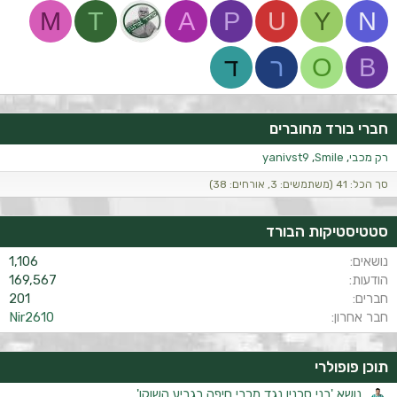
M
T
A
P
U
Y
N
B
O
ר
ד
חברי בורד מחוברים
רק מכבי
Smile
yanivst9
סך הכל: 41 (משתמשים: 3, אורחים: 38)
סטטיסטיקות הבורד
נושאים
1,106
הודעות
169,567
חברים
201
חבר אחרון
Nir2610
תוכן פופולרי
נושא 'בני סכנין נגד מכבי חיפה בגביע השוקו'