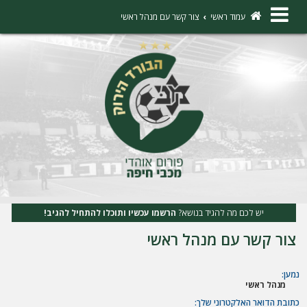
×
עמוד ראשי
צור קשר עם מנהל ראשי
ה
ת
ח
ב
ר
ו
ת
יש לכם מה להגיד בנושא?
הרשמו עכשיו ותוכלו להתחיל להגיב!
ה
צור קשר עם מנהל ראשי
ר
ש
נמען:
מנהל ראשי
מ
כתובת הדואר האלקטרוני שלך: