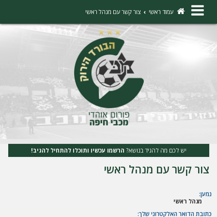
×
עמוד ראשי
צור קשר עם מנהל ראשי
ה
ת
ח
ב
ר
ו
ת
יש לכם מה להגיד בנושא?
הרשמו עכשיו ותוכלו להתחיל להגיב!
ה
צור קשר עם מנהל ראשי
ר
ש
נמען:
מנהל ראשי
מ
כתובת הדואר האלקטרוני שלך: