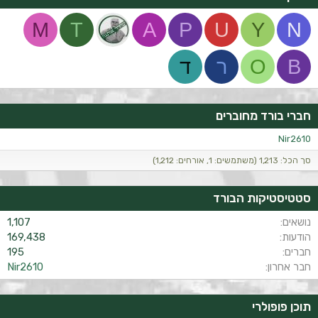
M
T
A
P
U
Y
N
B
O
ר
ד
חברי בורד מחוברים
Nir2610
סך הכל: 1,213 (משתמשים: 1, אורחים: 1,212)
סטטיסטיקות הבורד
נושאים
1,107
הודעות
169,438
חברים
195
חבר אחרון
Nir2610
תוכן פופולרי