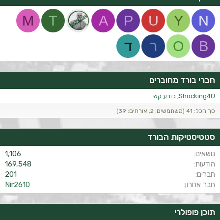
M
T
A
P
U
Y
N
B
O
ר
ד
חברי בורד מחוברים
Shocking4U
כובע קש
סך הכל: 41 (משתמשים: 2, אורחים: 39)
סטטיסטיקות הבורד
נושאים
1,106
הודעות
169,548
חברים
201
חבר אחרון
Nir2610
תוכן פופולרי