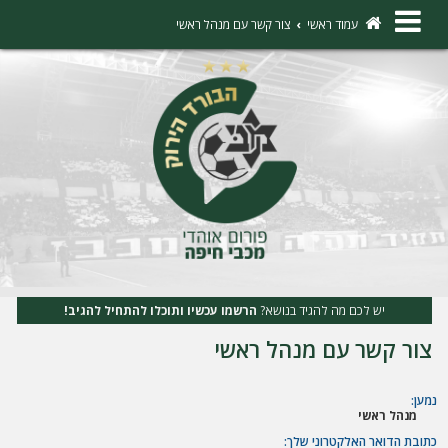
×
עמוד ראשי
צור קשר עם מנהל ראשי
ה
ת
ח
ב
ר
ו
ת
יש לכם מה להגיד בנושא?
הרשמו עכשיו ותוכלו להתחיל להגיב!
ה
צור קשר עם מנהל ראשי
ר
ש
נמען:
מנהל ראשי
מ
כתובת הדואר האלקטרוני שלך: