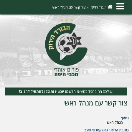
×
עמוד ראשי
צור קשר עם מנהל ראשי
ה
ת
ח
ב
ר
ו
ת
יש לכם מה להגיד בנושא?
הרשמו עכשיו ותוכלו להתחיל להגיב!
ה
צור קשר עם מנהל ראשי
ר
ש
נמען:
מנהל ראשי
מ
כתובת הדואר האלקטרוני שלך: