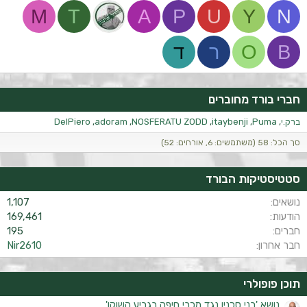
M
T
A
P
U
Y
N
B
O
ר
ד
חברי בורד מחוברים
ברק.י
Puma
itaybenji
NOSFERATU ZODD
adoram
DelPiero
סך הכל: 58 (משתמשים: 6, אורחים: 52)
סטטיסטיקות הבורד
נושאים
1,107
הודעות
169,461
חברים
195
חבר אחרון
Nir2610
תוכן פופולרי
נושא 'בני סכנין נגד מכבי חיפה בגביע השוקו'