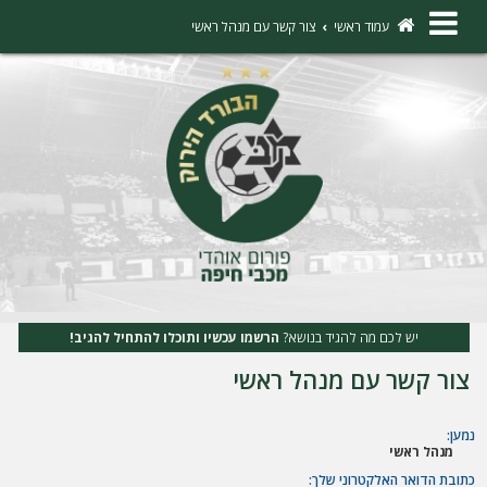
×
עמוד ראשי
צור קשר עם מנהל ראשי
ה
ת
ח
ב
ר
ו
ת
יש לכם מה להגיד בנושא?
הרשמו עכשיו ותוכלו להתחיל להגיב!
ה
צור קשר עם מנהל ראשי
ר
ש
נמען:
מנהל ראשי
מ
כתובת הדואר האלקטרוני שלך: