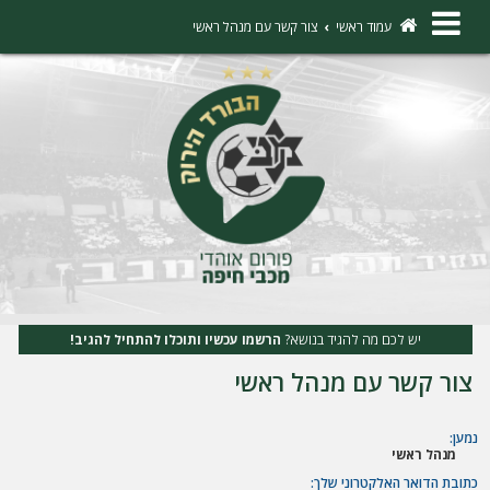
×
עמוד ראשי
צור קשר עם מנהל ראשי
ה
ת
ח
ב
ר
ו
ת
יש לכם מה להגיד בנושא?
הרשמו עכשיו ותוכלו להתחיל להגיב!
ה
צור קשר עם מנהל ראשי
ר
ש
נמען:
מנהל ראשי
מ
כתובת הדואר האלקטרוני שלך: